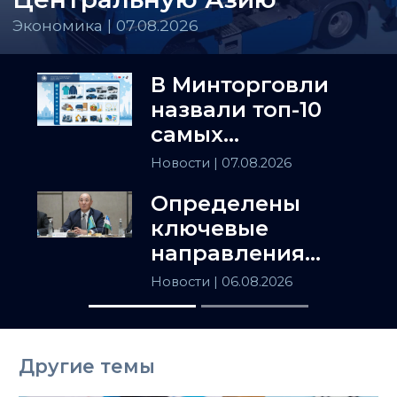
Экономика | 07.08.2026
В Минторговли
назвали топ-10
самых
популярных
Новости
| 07.08.2026
товаров в
Определены
Казахстане
ключевые
направления
сотрудничества
Новости
| 06.08.2026
Астаны и
Ташкента
Другие темы