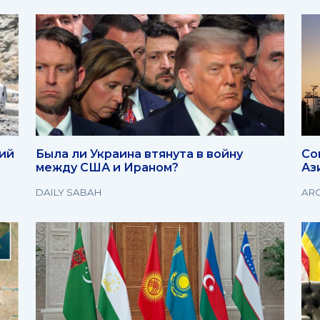
ший
Была ли Украина втянута в войну
Со
между США и Ираном?
Аз
DAILY SABAH
ARC