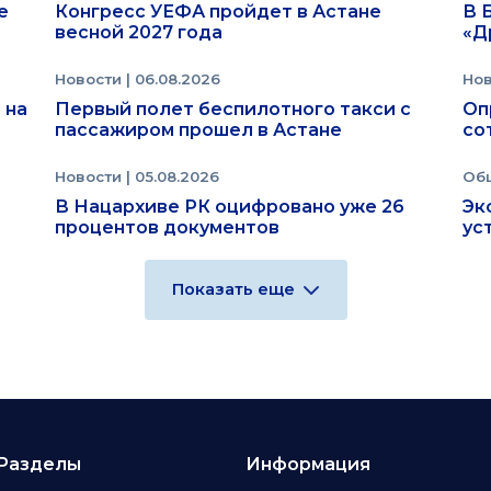
е
Конгресс УЕФА пройдет в Астане
В 
весной 2027 года
«Д
Новости
| 06.08.2026
Но
 на
Первый полет беспилотного такси с
Оп
пассажиром прошел в Астане
со
Новости
| 05.08.2026
Об
В Нацархиве РК оцифровано уже 26
Эк
процентов документов
ус
Показать еще
Разделы
Информация