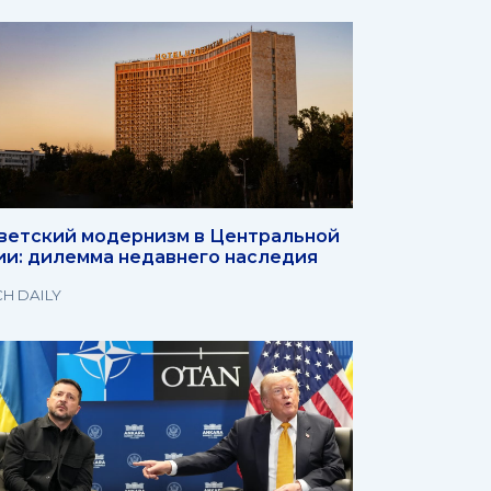
ветский модернизм в Центральной
ии: дилемма недавнего наследия
H DAILY