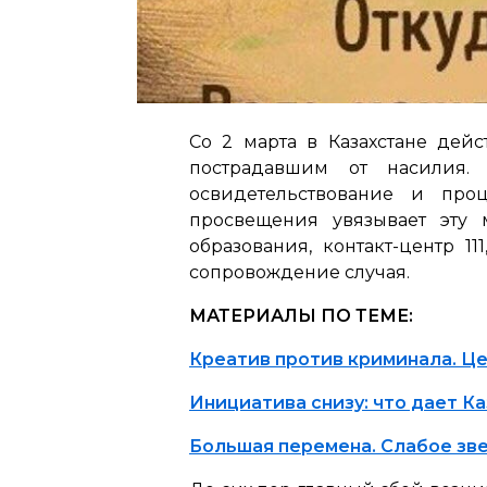
Со 2 марта в Казахстане дей
пострадавшим от насилия.
освидетельствование и про
просвещения увязывает эту 
образования, контакт-центр 1
сопровождение случая.
МАТЕРИАЛЫ ПО ТЕМЕ:
Креатив против криминала. Це
Инициатива снизу: что дает К
Большая перемена. Слабое зве