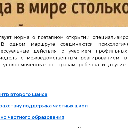
ствует норма о поэтапном открытии специализи
 В одном маршруте соединяются психологич
цессуальные действия с участием профильных 
модель с межведомственным реагированием, в
11, уполномоченные по правам ребенка и другие 
нтр второго шанса
азахстану поддержка частных школ
но частного образования