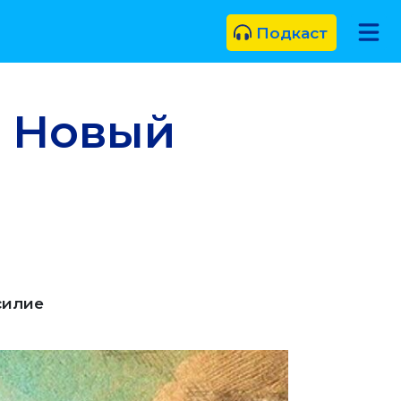
Подкаст
. Новый
силие