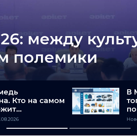
26: между культ
ом полемики
медь
В 
на. Кто на самом
то
ржит
по
ьную Азию
Ка
7.08.2026
Нов