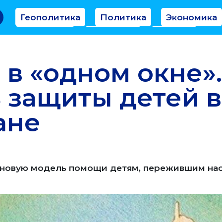
Геополитика
Политика
Экономика
Аналитика
Интервью
Мнение
в «одном окне»
 защиты детей в
ане
т новую модель помощи детям, пережившим на