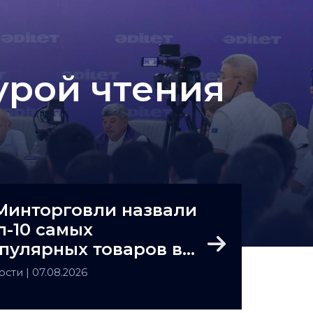
урой чтения
Минторговли назвали
п-10 самых
пулярных товаров в
Next
захстане
ости
| 07.08.2026