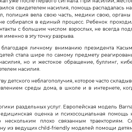
кал уже после первого сигнала. При насилии, жест
овился свидетелем насилия, помощь распадалась н
, полиция вела свою часть, медики свою, орган
не собирался в единый процесс. Ребенок проходи
такты с большим числом взрослых, не всегда подг
 именно в эту точку разрыва.
 благодаря личному вниманию президента Касым-
 детей стала шире по самому предмету реагировани
асилия, но и жестокое обращение, буллинг, кибе
етелем насилия.
тву детского неблагополучия, которое часто складыв
влением среды дома, в школе и в интернете, ко
гики раздельных услуг. Европейская модель Barnah
 медицинская оценка и психосоциальная помощь 
о нескольким плохо связанным траекториям. 
дну из ведущих child-friendly моделей помощи дет