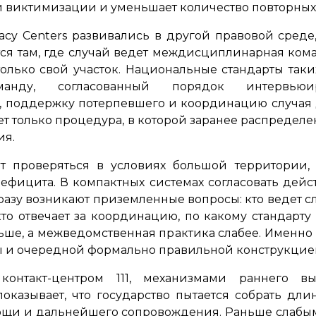
й виктимизации и уменьшает количество повторных 
cacy Centers развивались в другой правовой среде
тся там, где случай ведет междисциплинарная кома
только свой участок. Национальные стандарты так
оманду, согласованный порядок интервью
 поддержку потерпевшего и координацию случая 
яет только процедура, в которой заранее распредел
ия.
ет проверяться в условиях большой территории
ефицита. В компактных системах согласовать дей
сразу возникают приземленные вопросы: кто ведет с
то отвечает за координацию, по какому стандарту 
ньше, а межведомственная практика слабее. Именно
 и очередной формально правильной конструкцие
контакт-центром 111, механизмами раннего 
казывает, что государство пытается собрать дл
ощи и дальнейшего сопровождения. Раньше слабым