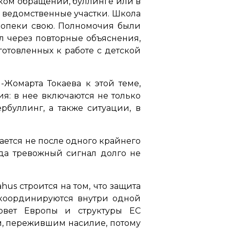
оком обращении, буллинге или в
а ведомственные участки. Школа
ы опеки свою. Полномочия были
л через повторные объяснения,
отовленных к работе с детской
Жомарта Токаева к этой теме,
я: в нее включаются не только
рбуллинг, а также ситуации, в
ается не после одного крайнего
гда тревожный сигнал долго не
us строится на том, что защита
координируются внутри одной
Совет Европы и структуры ЕС
ям, пережившим насилие, потому