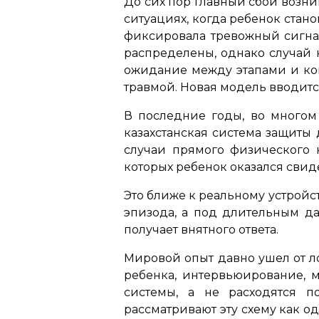
До сих пор главный сбой возни
ситуациях, когда ребенок стан
фиксировала тревожный сигнал
распределены, однако случай 
ожидание между этапами и кон
травмой. Новая модель вводится
В последние годы, во многом
казахстанская система защиты
случаи прямого физического н
которых ребенок оказался свид
Это ближе к реальному устройс
эпизода, а под длительным да
получает внятного ответа.
Мировой опыт давно ушел от ло
ребенка, интервьюирование,
системы, а не расходятся п
рассматривают эту схему как о