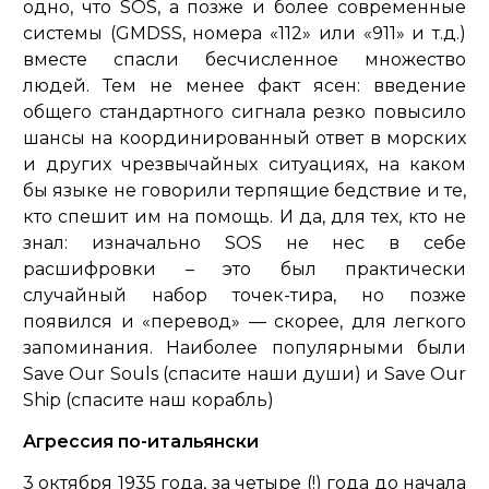
одно, что SOS, а позже и более современные
системы (GMDSS, номера «112» или «911» и т.д.)
вместе спасли бесчисленное множество
людей. Тем не менее факт ясен: введение
общего стандартного сигнала резко повысило
шансы на координированный ответ в морских
и других чрезвычайных ситуациях, на каком
бы языке не говорили терпящие бедствие и те,
кто спешит им на помощь. И да, для тех, кто не
знал: изначально SOS не нес в себе
расшифровки – это был практически
случайный набор точек-тира, но позже
появился и «перевод» — скорее, для легкого
запоминания. Наиболее популярными были
Save Our Souls (спасите наши души) и Save Our
Ship (спасите наш корабль)
Агрессия по-итальянски
3 октября 1935 года, за четыре (!) года до начала