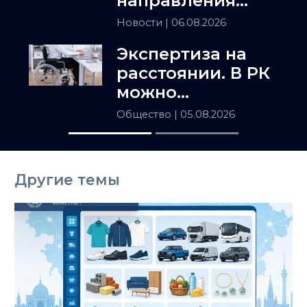
направления
сотрудничества
Новости
| 06.08.2026
Астаны и
Экспертиза на
Ташкента
расстоянии. В РК
можно
установить
Общество
| 05.08.2026
инвалидность
заочно
Другие темы