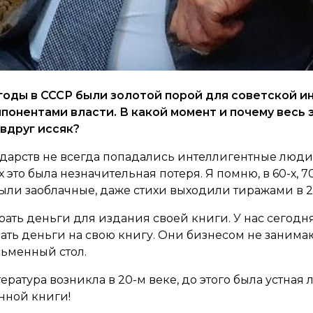
е годы в СССР были золотой порой для советской 
ппонентами власти. В какой момент и почему весь 
вдруг иссяк?
сударств не всегда попадались интеллигентные люди
 это была незначительная потеря. Я помню, в 60-х, 70
ыли заоблачные, даже стихи выходили тиражами в 2
ать деньги для издания своей книги. У нас сегодня
брать деньги на свою книгу. Они бизнесом не заним
сьменный стол.
ратура возникла в 20-м веке, до этого была устная 
нной книги!