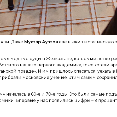
ляли. Даже
Мухтар Ауэзов
еле выжил в сталинскую эп
ткрыл медные руды в Жезказгане, которыми легко р
 Вот этого нашего первого академика, тоже хотели ар
хстанской правде». И им пришлось спасаться, уехать в
 прибрали московские ученые. Этим самым сохранил
у началась в 60-е и 70-е годы. Это были самые под
номики. Впервые у нас появились цифры – 9 процен