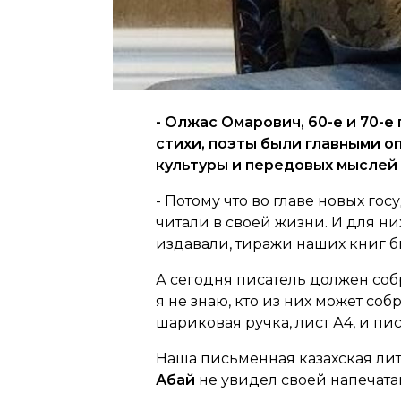
- Олжас Омарович, 60-е и 70-
стихи, поэты были главными о
культуры и передовых мыслей 
- Потому что во главе новых го
читали в своей жизни. И для них
издавали, тиражи наших книг б
А сегодня писатель должен собр
я не знаю, кто из них может со
шариковая ручка, лист А4, и пи
Наша письменная казахская лите
Абай
не увидел своей напечата