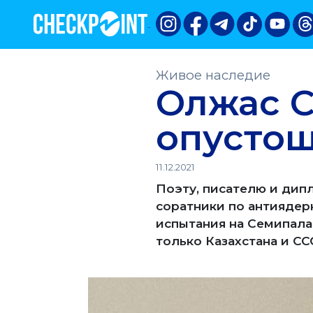
Живое наследие
Олжас С
опустош
11.12.2021
Поэту, писателю и дип
соратники по антиядер
испытания на Семипала
только Казахстана и СС