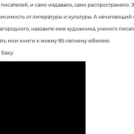
 писателей, и само издавало, само распространяло. Э
висимость от литературы и культуры. А нечитающий 
благородного, назовите имя художника, ученого писат
ать мои книги к моему 85-летнему юбилею.
 Баку.