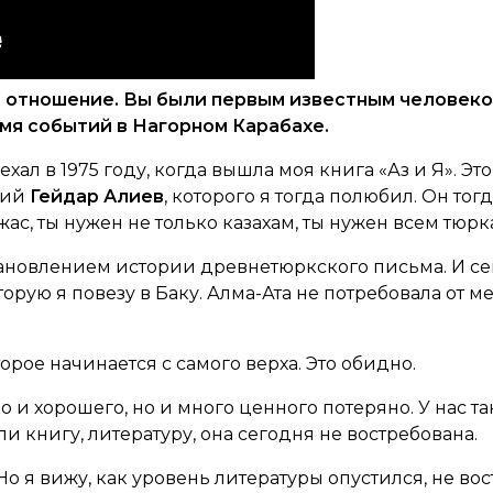
е отношение. Вы были первым известным человеко
мя событий в Нагорном Карабахе.
хал в 1975 году, когда вышла моя книга «Аз и Я». Э
кий
Гейдар Алиев
, которого я тогда полюбил. Он тог
ас, ты нужен не только казахам, ты нужен всем тюрка
тановлением истории древнетюркского письма. И сей
рую я повезу в Баку. Алма-Ата не потребовала от ме
орое начинается с самого верха. Это обидно.
о и хорошего, но и много ценного потеряно. У нас та
 книгу, литературу, она сегодня не востребована.
 Но я вижу, как уровень литературы опустился, не во