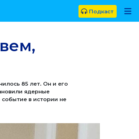
Подкаст
вем,
илось 85 лет. Он и его
ановили ядерные
 событие в истории не