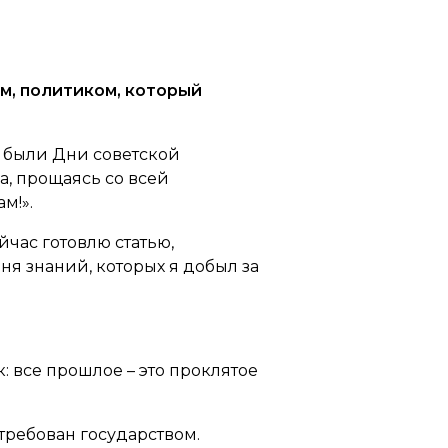
м, политиком, который
то были Дни советской
да, прощаясь со всей
м!».
час готовлю статью,
ня знаний, которых я добыл за
к: все прошлое – это проклятое
стребован государством.