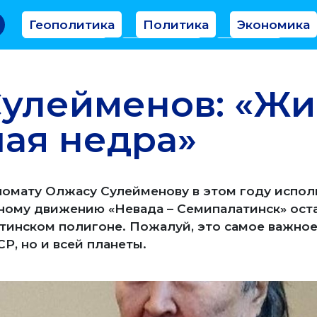
Геополитика
Политика
Экономика
Аналитика
Интервью
Мнение
улейменов: «Жи
ая недра»
ломату Олжасу Сулейменову в этом году исполн
ному движению «Невада – Семипалатинск» ост
тинском полигоне. Пожалуй, это самое важное
СР, но и всей планеты.