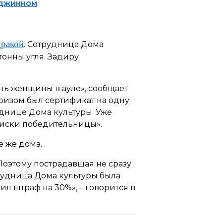
 джинном
дракой
. Сотрудница Дома
тонны угля. Задиру
нь женщины в ауле», сообщает
ризом был сертификат на одну
уднице Дома культуры. Уже
поиски победительницы».
е же дома.
Поэтому пострадавшая не сразу
рудница Дома культуры была
ил штраф на 30%», – говорится в