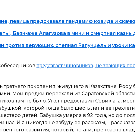
ние, певица предсказала пандемию ковида и скачк
ать", Баян-аже Алагузова в мини и смертная казнь
 против верующих, степная Рапунцель и уроки к
предлагает чиновников, не знающих гос
х собеседников
 третьего поколения, живущего в Казахстане. Рос у 
ьи. Мои предки переехали из Саратовской области в
ников там не было. Угол предоставил Серик ага, ме
бабушкой, которой тогда было шесть лет и ее трехл
 шестеро детей. Бабушка умерла в 92 года, но до п
 нас. И я никогда не забуду ее рассказы
, – рассказа
енного развития, который, кстати, прекрасно влад