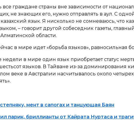
дь все граждане страны вне зависимости от национа
их, не знающих его, нужно отправлять в аул. С одн
 казахский язык. Я нисколько не сомневаюсь, что каз
языком
, – говорит другой собеседник газеты, главн
 Алматинской области.
ейчас в мире идет «борьба языков», равносильная б
 недели в мире один язык приобретает статус мертв
естьсот языков. В Тайване из-за доминирования ки
лом веке в Австралии насчитывалось около четырехс
ять
».
степняку, мент в сапогах и танцующая Баян
л парик, бриллианты от Кайрата Нуртаса и траги