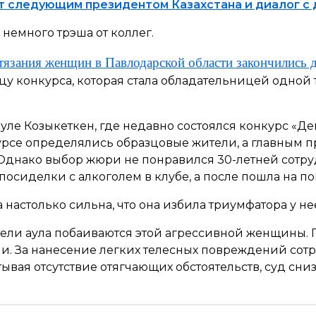
ет следующим президентом Казахстана и диалог с
немного трэша от коллег.
тязания женщин в Павлодарской области закончились 
у конкурса, которая стала обладательницей одной 
уле Козыкеткен, где недавно состоялся конкурс «Де
урсе определялись образцовые жители, а главным п
 – Однако выбор жюри не понравился 30-летней сотр
 посиделки с алкоголем в клубе, а после пошла на 
а настолько сильна, что она избила триумфатора у не
ители аула побаиваются этой агрессивной женщины. 
и. За нанесение легких телесных повреждений сот
тывая отсутствие отягчающих обстоятельств, суд сниз