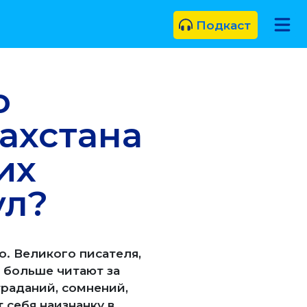
Подкаст
о
ахстана
их
ул?
. Великого писателя,
, больше читают за
траданий, сомнений,
 себя наизнанку в