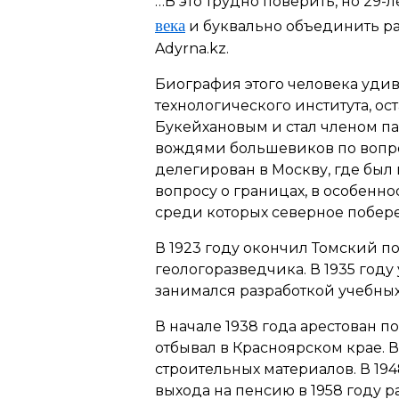
…В это трудно поверить, но 29-
века
и буквально объединить ра
Adyrna.kz.
Биография этого человека удиви
технологического института, ос
Букейхановым и стал членом па
вождями большевиков по вопрос
делегирован в Москву, где был
вопросу о границах, в особенно
среди которых северное побер
В 1923 году окончил Томский п
геологоразведчика. В 1935 год
занимался разработкой учебных
В начале 1938 года арестован 
отбывал в Красноярском крае. В
строительных материалов. В 194
выхода на пенсию в 1958 году р