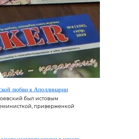
еской любви к Аполлинарии
стоевский был истовым
 феминисткой, приверженкой