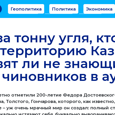
Геополитика
Политика
Экономика
Аналитика
Интервью
Мнение
а тонну угля, кт
 территорию Каз
вят ли не знающ
 чиновников в а
етно отметили 200-летие Федора Достоевского
, Толстого, Гончарова, которого, как известно
е – уж очень мрачный мир он создал: полный с
акально истязают себя, буквально выворачивают