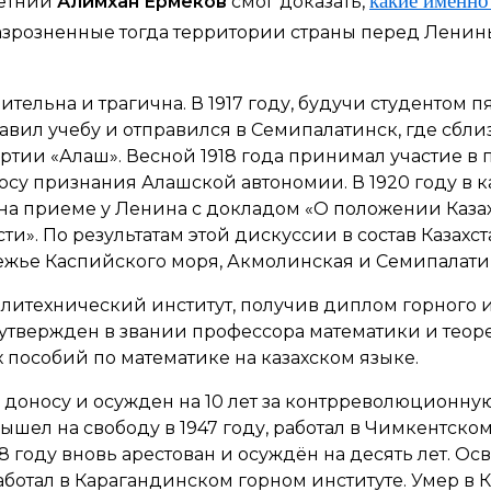
какие именно 
летний
Алимхан Ермеков
смог доказать,
зрозненные тогда территории страны перед Ленин
тельна и трагична. В 1917 году, будучи студентом п
тавил учебу и отправился в Семипалатинск, где сбл
ртии «Алаш». Весной 1918 года принимал участие в 
у признания Алашской автономии. В 1920 году в к
 на приеме у Ленина с докладом «О положении Казах
сти». По результатам этой дискуссии в состав Казах
ежье Каспийского моря, Акмолинская и Семипалатин
олитехнический институт, получив диплом горного
у утвержден в звании профессора математики и тео
 пособий по математике на казахском языке.
по доносу и осужден на 10 лет за контрреволюционн
ышел на свободу в 1947 году, работал в Чимкентско
8 году вновь арестован и осуждён на десять лет. Осв
аботал в Карагандинском горном институте. Умер в К