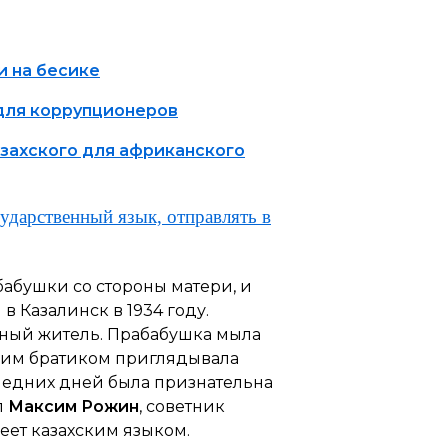
и на бесике
 для коррупционеров
азахского для африканского
ударственный язык, отправлять в
бабушки со стороны матери, и
 Казалинск в 1934 году.
стный житель. Прабабушка мыла
етним братиком приглядывала
оследних дней была признательна
л
Максим Рожин
, советник
еет казахским языком.