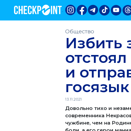
Общество
Избить з
отстоял
и отпра
госязык
13.11.2021
Довольно тихо и незам
современника Некрасова
чужбине, чем на Родин
боли, а его герои мани