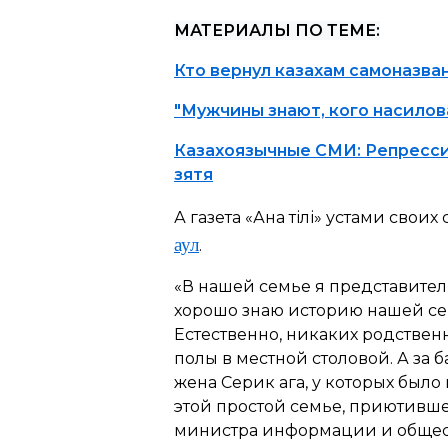
МАТЕРИАЛЫ ПО ТЕМЕ:
Кто вернул казахам самоназва
"Мужчины знают, кого насилов
Казахоязычные СМИ: Репрессии
зятя
А газета «Ана тілі» устами свои
аул
.
«В нашей семье я представитель
хорошо знаю историю нашей сем
Естественно, никаких родствен
полы в местной столовой. А за 
жена Серик ага, у которых было
этой простой семье, приютившей
министра информации и обществ