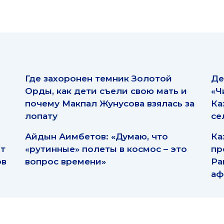
Где захоронен темник Золотой
Де
Орды, как дети съели свою мать и
«Ч
почему Макпал Жунусова взялась за
Ка
лопату
се
Айдын Аимбетов: «Думаю, что
Ка
ят
«рутинные» полеты в космос – это
пр
ов
вопрос времени»
Ра
аф