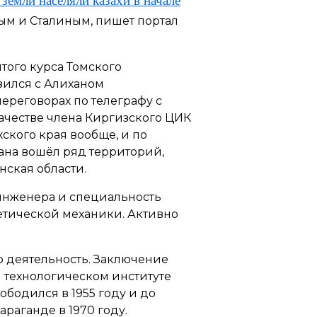
земли населяли казахи в начале
ым и Сталиным, пишет портал
ятого курса Томского
изился с Алиханом
переговорах по телеграфу с
ачестве члена Киргизского ЦИК
ского края вообще, и по
стана вошёл ряд территорий,
ская области.
 инженера и специальность
ретической механики. Активно
ую деятельность. Заключение
м технологическом институте
ободился в 1955 году и до
араганде в 1970 году.