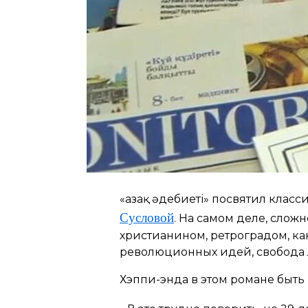
«Қазақ әдебиеті» посвятил клас
Сусловой
. На самом деле, сло
христианином, ретроградом, ка
революционных идей, свобода л
Хэппи-энда в этом романе быть