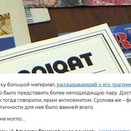
рассказывающий о его трагич
сику большой материал,
жно было представить более неподходящую пару. До
к тогда говорили, ярым антисемитом. Суслова же –
ичности для нее было важней всего.
 не могло…