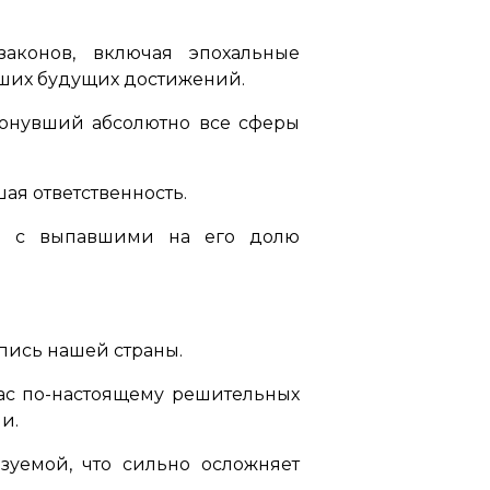
аконов, включая эпохальные
аших будущих достижений.
ронувший абсолютно все сферы
ая ответственность.
ся с выпавшими на его долю
пись нашей страны.
нас по-настоящему решительных
и.
азуемой, что сильно осложняет