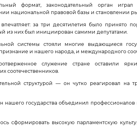
льный формат, законодательный орган игра
нии национальной правовой базы и становлении р
впечатляет: за три десятилетия было принято по
ый из них был инициирован самими депутатами.
льной системы стояли многие выдающиеся гос
 признание и нашего народа, и международного соо
оотверженное служение стране оставили яр
их соотечественников.
тельной структурой — он чутко реагировал на 
 нашего государства объединил профессионалов 
ось сформировать высокую парламентскую культур