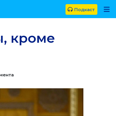
Подкаст
ы, кроме
амента