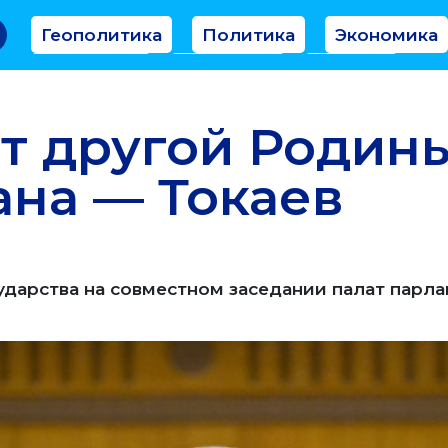
Геополитика
Политика
Экономика
Аналитика
Интервью
Мнение
ет другой Родин
ана — Токаев
ударства на совместном заседании палат парл