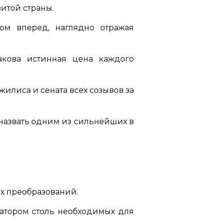
итой страны.
м вперед, наглядно отражая
акова истинная цена каждого
илиса и сената всех созывов за
назвать одним из сильнейших в
ых преобразований.
затором столь необходимых для