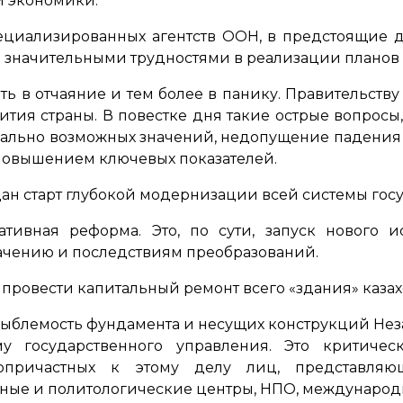
й экономики.
ециализированных агентств ООН, в предстоящие д
о значительными трудностями в реализации планов
ть в отчаяние и тем более в панику. Правительству
ития страны. В повестке дня такие острые вопрос
ально возможных значений, недопущение падения 
 повышением ключевых показателей.
т дан старт глубокой модернизации всей системы го
тивная реформа. Это, по сути, запуск нового и
ачению и последствиям преобразований.
провести капитальный ремонт всего «здания» казах
зыблемость фундамента и несущих конструкций Нез
му государственного управления. Это критичес
причастных к этому делу лиц, представляющ
чные и политологические центры, НПО, международ