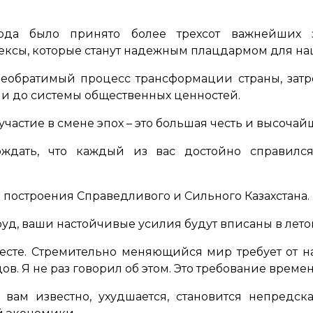
ода было принято более трехсот важнейших з
ексы, которые станут надежным плацдармом для н
необратимый процесс трансформации страны, зат
и до системы общественных ценностей.
частие в смене эпох – это большая честь и высочайш
рждать, что каждый из вас достойно справил
 построения Справедливого и Сильного Казахстана.
уд, ваши настойчивые усилия будут вписаны в лето
месте. Стремительно меняющийся мир требует от 
в. Я не раз говорил об этом. Это требование времен
вам известно, ухудшается, становится непредск