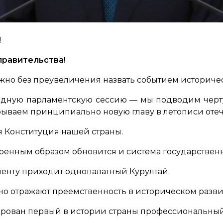
!
правительства!
но без преувеличения назвать событием историчес
едную парламентскую сессию — мы подводим черту
рываем принципиально новую главу в летописи оте
ая Конституция нашей страны.
ренным образом обновится и система государственн
менту приходит однопалатный Курултай.
но отражают преемственность в историческом развит
ирован первый в истории страны профессиональный