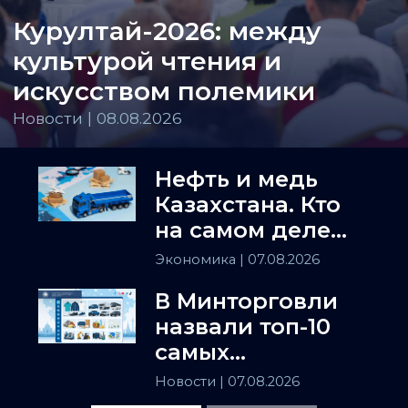
Курултай-2026: между
культурой чтения и
искусством полемики
Новости | 08.08.2026
Нефть и медь
Казахстана. Кто
на самом деле
держит
Экономика
| 07.08.2026
Центральную
В Минторговли
Азию
назвали топ-10
самых
популярных
Новости
| 07.08.2026
товаров в