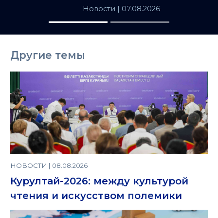
популярных
Новости
| 07.08.2026
товаров в
Казахстане
Другие темы
НОВОСТИ | 08.08.2026
Курултай-2026: между культурой
чтения и искусством полемики