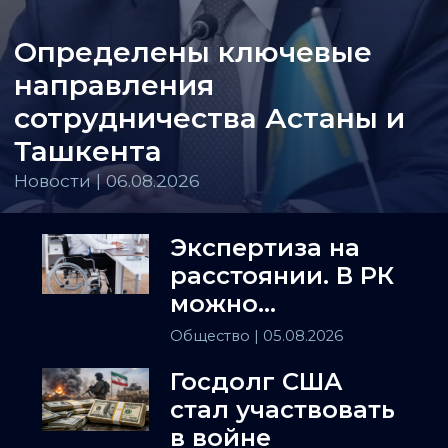
Определены ключевые
направления
сотрудничества Астаны и
Ташкента
Новости | 06.08.2026
Экспертиза на
расстоянии. В РК
можно
установить
Общество
| 05.08.2026
инвалидность
Госдолг США
заочно
стал участвовать
в войне