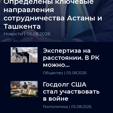
Определены ключевые
направления
сотрудничества Астаны и
Ташкента
Новости | 06.08.2026
Экспертиза на
расстоянии. В РК
можно
установить
Общество
| 05.08.2026
инвалидность
Госдолг США
заочно
стал участвовать
в войне
Геополитика
| 05.08.2026