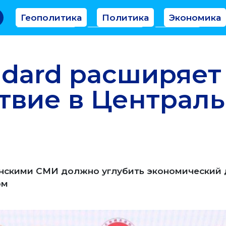
Геополитика
Политика
Экономика
Аналитика
Интервью
Мнение
ndard расширяет
твие в Централ
танскими СМИ должно углубить экономический
ом