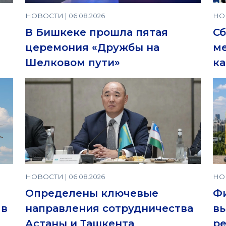
НОВОСТИ | 06.08.2026
НОВ
В Бишкеке прошла пятая
Сб
церемония «Дружбы на
ме
Шелковом пути»
ка
НОВОСТИ | 06.08.2026
НОВ
Определены ключевые
Фи
 в
направления сотрудничества
вы
Астаны и Ташкента
р