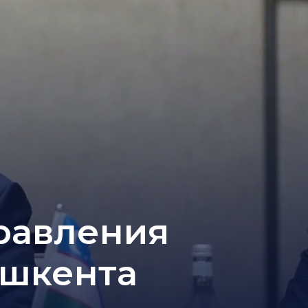
равления
ашкента