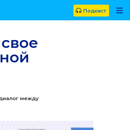
Подкаст
 свое
ьной
 диалог между