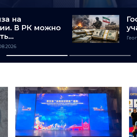
за на
Го
ии. В РК можно
уч
ть
Гео
ность заочно
.08.2026