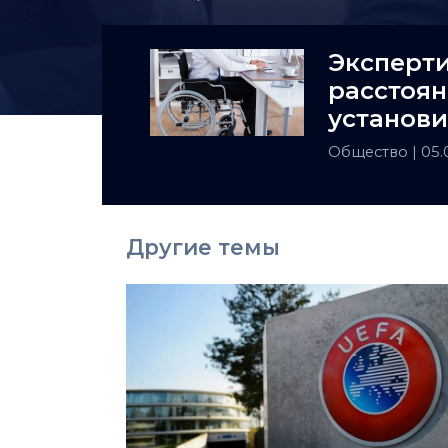
Эксперти
расстоян
установи
инвалид
Общество
| 05
Другие темы