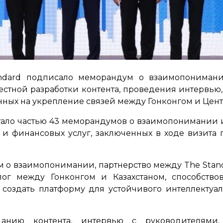
ndard подписало меморандум о взаимопонимани
местной разработки контента, проведения интервью
ных на укрепление связей между Гонконгом и Цент
тало частью 43 меморандумов о взаимопонимании 
 и финансовых услуг, заключенных в ходе визита
м о взаимопонимании, партнерство между The Stand
ог между Гонконгом и Казахстаном, способство
создать платформу для устойчивого интеллектуал
данию контента, интервью с руководителями,