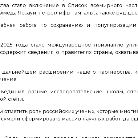
ества стало включение в Список всемирного на
Ахмеда Яссауи, петроглифы Тамгалы, а также ряд др
абная работа по сохранению и популяризации 
2025 года стало международное признание уник
 содержит сведения о правителях страны, охватыв
в дальнейшем расширении нашего партнерства, к
ачение.
объединил разные исследовательские школы, сп
ой степи.
и отметить роль российских ученых, которые многи
 сумели сформировать массив научных работ, даю