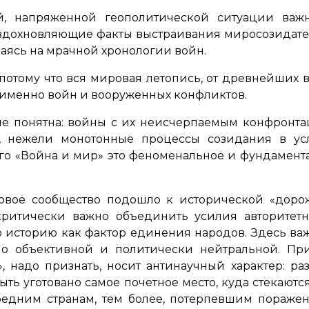
, напряженной геополитической ситуации важн
 вдохновляющие факты выстраивания миросозидате
аясь на мрачной хронологии войн.
 потому что вся мировая летопись, от древнейших
именно войн и вооруженных конфликтов.
не понятна: войны с их неисчерпаемым конфронт
, нежели монотонные процессы созидания в усл
го «Война и мир» это феноменальное и фундамент
овое сообщество подошло к исторической «доро
ритически важно объединить усилия авторитетны
 историю как фактор единения народов. Здесь важ
но объективной и политически нейтральной. При
 надо признать, носит антинаучный характер: раз
ть уготовано самое почетное место, куда стекают
редним странам, тем более, потерпевшим пораже