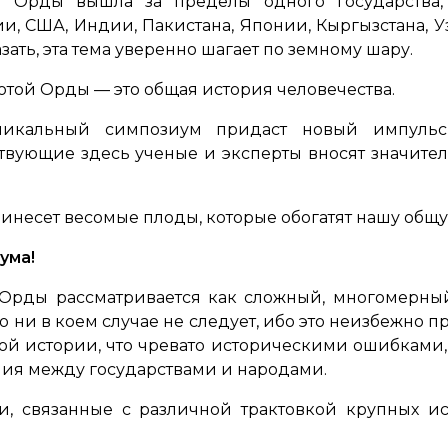
й Орды вышла за пределы одного государства,
и, США, Индии, Пакистана, Японии, Кыргызстана, Уз
зать, эта тема уверенно шагает по земному шару.
лотой Орды — это общая история человечества.
никальный симпозиум придаст новый импульс
твующие здесь ученые и эксперты вносят значите
ринесет весомые плоды, которые обогатят нашу общу
ума!
й Орды рассматривается как сложный, многомерны
о ни в коем случае не следует, ибо это неизбежно п
й истории, что чревато историческими ошибками, 
ия между государствами и народами.
и, связанные с различной трактовкой крупных и