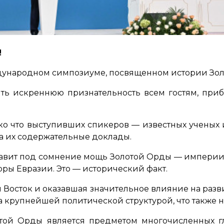
!
ждународном симпозиуме, посвященном истории Зо
ть искреннюю признательность всем гостям, при
ько что выступивших спикеров — известных ученых 
 их содержательные доклады.
тавит под сомнение мощь Золотой Орды — империи
ры Евразии. Это — исторический факт.
 Восток и оказавшая значительное влияние на раз
а крупнейшей политической структурой, что также
той Орды является предметом многочисленных г