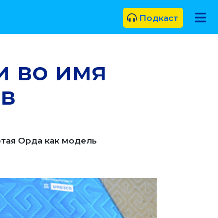
Подкаст
и во имя
в
тая Орда как модель