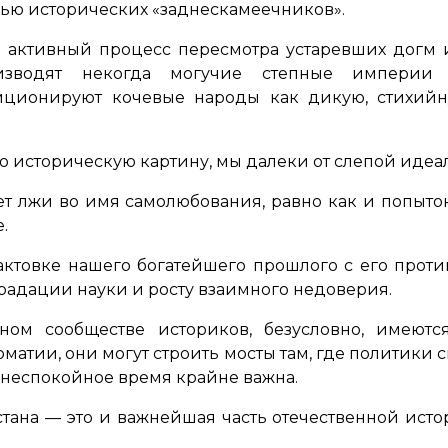
лью исторических «заднескамеечников».
о активный процесс пересмотра устаревших догм и
зводят некогда могучие степные империи 
зиционируют кочевые народы как дикую, стихий
ю историческую картину, мы далеки от слепой иде
ет лжи во имя самолюбования, равно как и попыто
.
ктовке нашего богатейшего прошлого с его прот
радации науки и росту взаимного недоверия.
ном сообществе историков, безусловно, имеютс
матии, они могут строить мосты там, где политики 
неспокойное время крайне важна.
стана — это и важнейшая часть отечественной ис