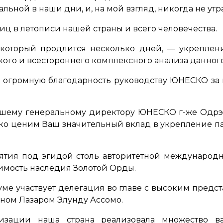
альной в наши дни, и, на мой взгляд, никогда не утр
иц в летописи нашей страны и всего человечества.
 который продлится несколько дней, — укрепле
ого и всестороннего комплексного анализа данного
ть огромную благодарность руководству ЮНЕСКО 
ему генеральному директору ЮНЕСКО г-же Одрэ А
о ценим Ваш значительный вклад в укрепление па
тия под эгидой столь авторитетной международ
имость наследия Золотой Орды.
ме участвует делегация во главе с высоким пред
-ном Лазаром Элунду Ассомо.
изации наша страна реализовала множество в