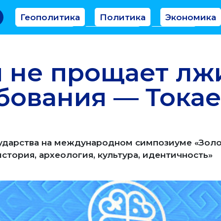
Геополитика
Политика
Экономика
Аналитика
Интервью
Мнение
 не прощает лж
ования — Токае
ударства на международном симпозиуме «Золо
стория, археология, культура, идентичность»