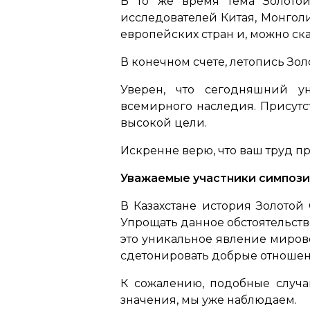
В то же время тема Золото
исследователей Китая, Монголи
европейских стран и, можно ска
В конечном счете, летопись Зо
Уверен, что сегодняшний у
всемирного наследия. Присутс
высокой цели.
Искренне верю, что ваш труд п
Уважаемые участники симпози
В Казахстане история Золото
Упрощать данное обстоятельств
это уникальное явление мирово
сдетонировать добрые отношен
К сожалению, подобные случа
значения, мы уже наблюдаем.