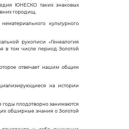
следия ЮНЕСКО таких знаковых
евних городищ.
нематериального культурного
альной рукописи «Генеалогия
ая в том числе период Золотой
оторое отвечает нашим общим
ециализирующиеся на истории
е годы плодотворно занимаются
щих обширные знания о Золотой