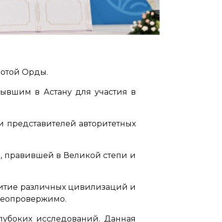
лотой Орды.
бывшим в Астану для участия в
и представителей авторитетных
, правившей в Великой степи и
витие различных цивилизаций и
 неопровержимо.
лубоких исследований. Данная