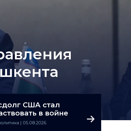
равления
ашкента
сдолг США стал
аствовать в войне
Next
политика
| 05.08.2026