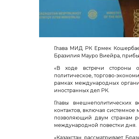
Глава МИД РК Ермек Кошерба
Бразилия Мауро Виейра, прибыв
«В ходе встречи стороны о
политическое, торгово-эконом
рамках международных орган
иностранных дел РК.
Главы внешнеполитических в
контактов, включая системное
позволяющий двум странам ре
международной повестки дня.
«Казахстан рассматривает Бр