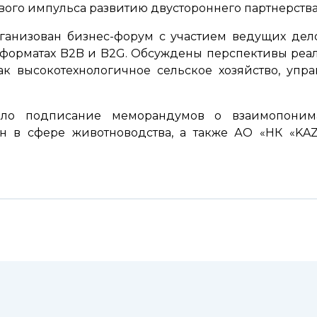
ого импульса развитию двустороннего партнерства
ганизован бизнес-форум с участием ведущих дело
в форматах B2B и B2G. Обсуждены перспективы реа
как высокотехнологичное сельское хозяйство, уп
тало подписание меморандумов о взаимопони
ран в сфере животноводства, а также АО «НК «KA