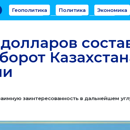
Геополитика
Политика
Экономика
Аналитика
Интервью
Мнение
 долларов соста
борот Казахстан
ии
заимную заинтересованность в дальнейшем уг