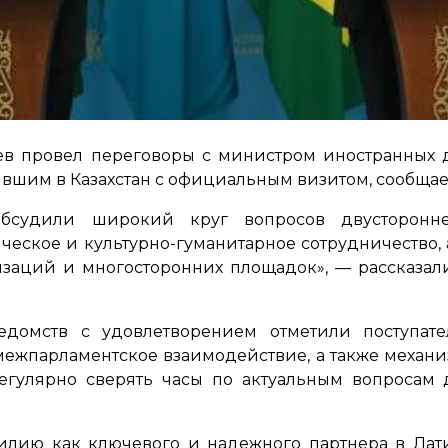
ев провел переговоры с министром иностранных 
шим в Казахстан с официальным визитом, сообщает
бсудили широкий круг вопросов двусторонне
ическое и культурно-гуманитарное сотрудничество,
изаций и многосторонних площадок»
, — рассказал
едомств с удовлетворением отметили поступате
 межпарламентское взаимодействие, а также механи
гулярно сверять часы по актуальным вопросам 
азилию как ключевого и надежного партнера в Ла