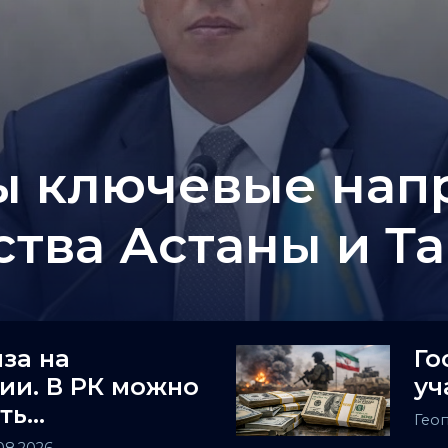
 ключевые нап
ства Астаны и Т
за на
Го
ии. В РК можно
уч
ть
Гео
ность заочно