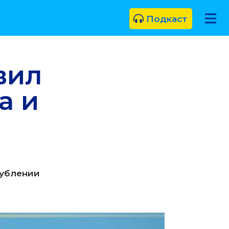
Подкаст
вил
а и
лублении