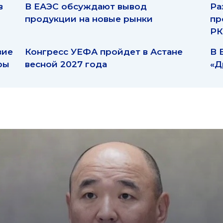
в
В ЕАЭС обсуждают вывод
Ра
продукции на новые рынки
пр
РК
вие
Конгресс УЕФА пройдет в Астане
В 
ры
весной 2027 года
«Д