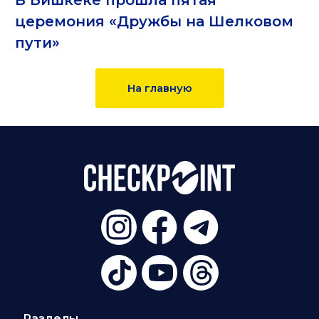
В Бишкеке прошла пятая
церемония «Дружбы на Шелковом
пути»
На главную
Разделы