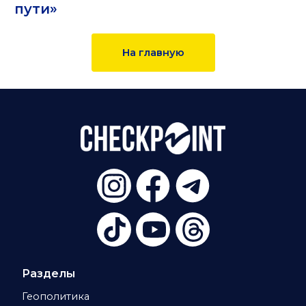
пути»
На главную
Разделы
Геополитика