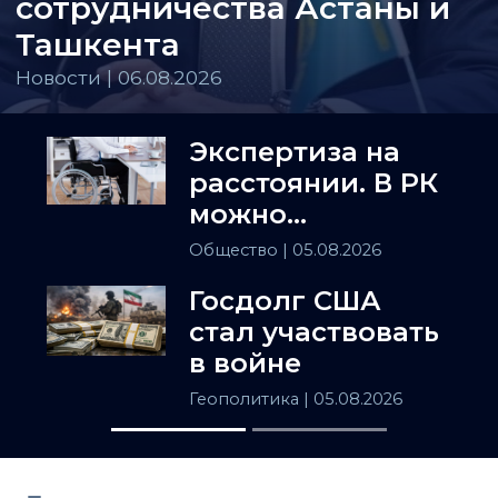
сотрудничества Астаны и
Ташкента
Новости | 06.08.2026
Экспертиза на
расстоянии. В РК
можно
установить
Общество
| 05.08.2026
инвалидность
Госдолг США
заочно
стал участвовать
в войне
Геополитика
| 05.08.2026