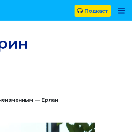
Подкаст
рин
 неизменным — Ерлан