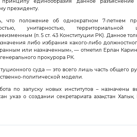
о принципу единообразия данное разъяснение
му президенту.
ь, что положение об однократном 7-летнем пр
имостью, унитарностью, территориально
неизменным (п. 5 ст. 43 Конституции РК). Данное т
назначения либо избрания какого-либо должностног
бранным или назначенным»,
— отметил Ерлан Карин
 генерального прокурора РК.
туционного суда — это всего лишь часть общего ру
ственно-политической модели.
бота по запуску новых институтов – назначены в
ан указ о создании секретариата Қазақстан Халық 