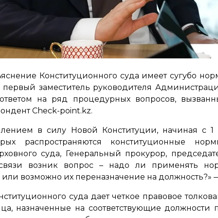
яснение Конституционного суда имеет сугубо норм
первый заместитель руководителя Администраци
 ответом на ряд процедурных вопросов, вызванн
ндент Check-point.kz.
туплением в силу Новой Конституции, начиная с 
рых распространяются конституционные нор
рховного суда, Генеральный прокурор, председат
й связи возник вопрос – надо ли применять но
или возможно их переназначение на должность?»
—
онституционного суда дает четкое правовое толков
ица, назначенные на соответствующие должности 