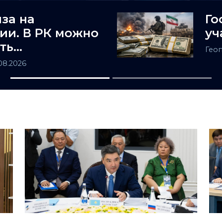
за на
Го
ии. В РК можно
уч
ть
Гео
ность заочно
.08.2026