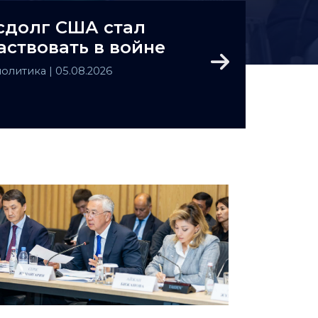
сдолг США стал
аствовать в войне
Next
политика
| 05.08.2026