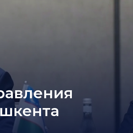
равления
ашкента