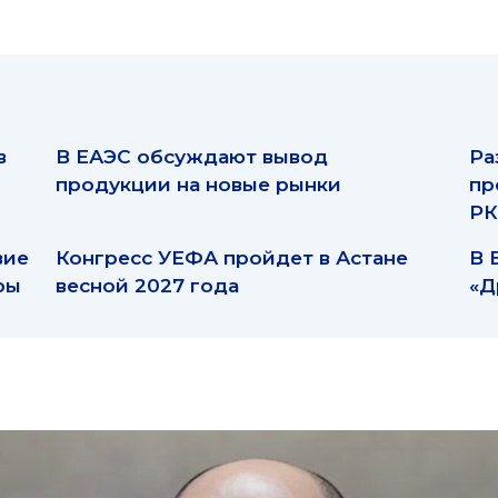
в
В ЕАЭС обсуждают вывод
Ра
продукции на новые рынки
пр
РК
вие
Конгресс УЕФА пройдет в Астане
В 
ры
весной 2027 года
«Д