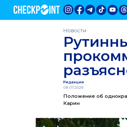
Новости
Рутинны
проком
разъясн
Редакция
08.07.2026
Положение об однокра
Карин