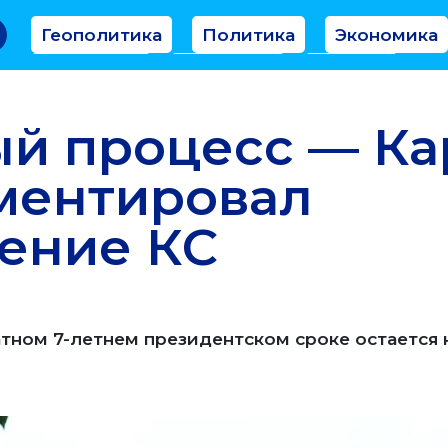
Геополитика
Политика
Экономика
Аналитика
Интервью
Мнение
й процесс — Ка
ментировал
ение КС
тном 7-летнем президентском сроке остается