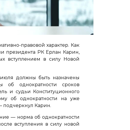
ативно-правовой характер. Как
и президента РК Ерлан Карин,
ых вступлением в силу Новой
1 июля должны быть назначены
мы об однократности сроков
ель и судьи Конституционного
рму об однократности на уже
 подчеркнул Карин.
ание — норма об однократности
после вступления в силу новой