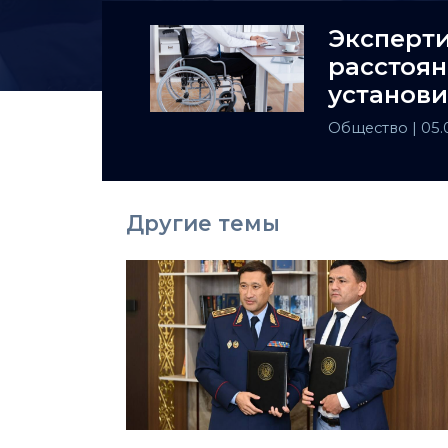
Эксперти
расстоян
установи
инвалид
Общество
| 05
Другие темы