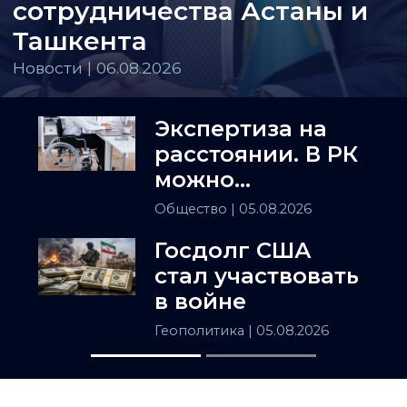
сотрудничества Астаны и
Ташкента
Новости | 06.08.2026
Экспертиза на
расстоянии. В РК
можно
установить
Общество
| 05.08.2026
инвалидность
Госдолг США
заочно
стал участвовать
в войне
Геополитика
| 05.08.2026