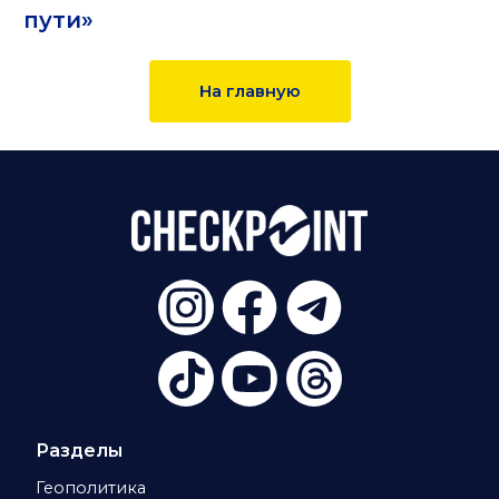
пути»
На главную
Разделы
Геополитика