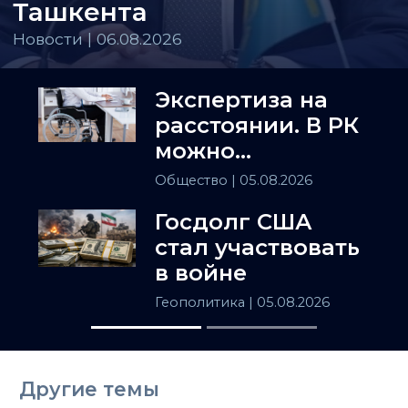
Ташкента
Новости | 06.08.2026
Экспертиза на
расстоянии. В РК
можно
установить
Общество
| 05.08.2026
инвалидность
Госдолг США
заочно
стал участвовать
в войне
Геополитика
| 05.08.2026
Другие темы