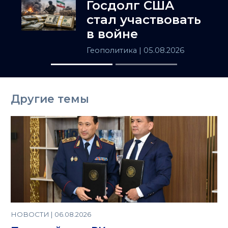
Госдолг США
заочно
стал участвовать
в войне
Геополитика
| 05.08.2026
Другие темы
НОВОСТИ | 06.08.2026